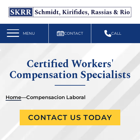
Free Workers’ Compensation Case Review
610-892-9300
MENU
CONTACT
CALL
Certified Workers'
Compensation Specialists
Home
—
Compensacion Laboral
CONTACT US TODAY