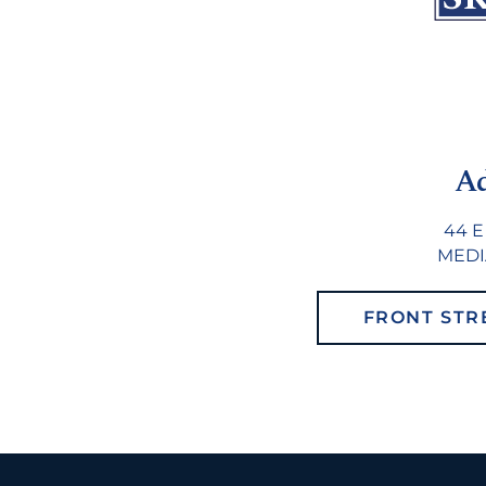
A
44 E
MEDIA
FRONT STR