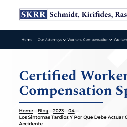
Workers' Compensation
Home
Our Attorneys
Worker
Certified Worker
Compensation Sp
Home
—
Blog
—
2023
—
04
—
Los Sintomas Tardios Y Por Que Debe Actuar
Accidente