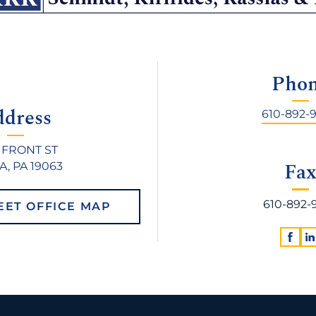
Pho
ddress
610-892-
 FRONT ST
Fa
, PA 19063
610-892-
EET OFFICE MAP