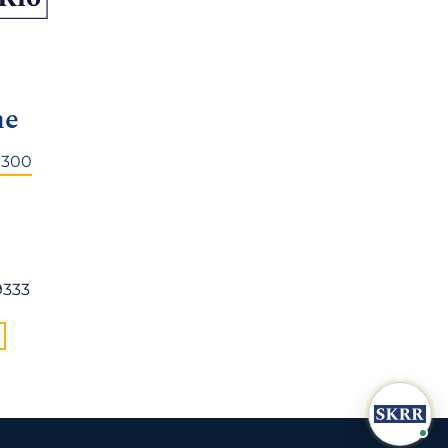
ne
9300
x
9333