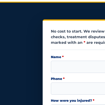
No cost to start. We review
checks, treatment disputes
marked with an
*
are requi
Name
*
Phone
*
How were you injured?
*