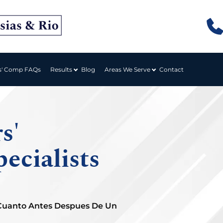
Results
Areas We Serve
s' Comp FAQs
Blog
Contact
s'
ecialists
 Cuanto Antes Despues De Un