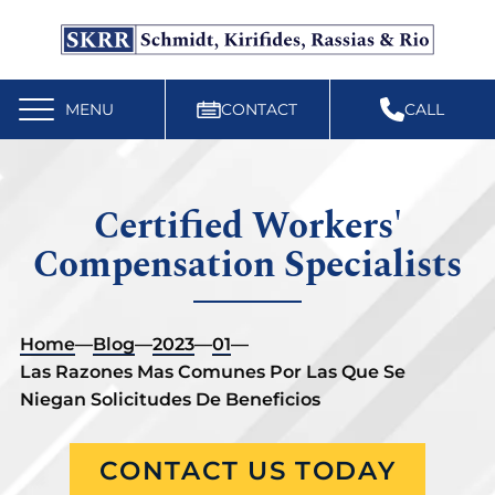
Free Workers’ Compensation Case Review
610-892-9300
MENU
CONTACT
CALL
Certified Workers'
Compensation Specialists
Home
—
Blog
—
2023
—
01
—
Las Razones Mas Comunes Por Las Que Se
Niegan Solicitudes De Beneficios
CONTACT US TODAY