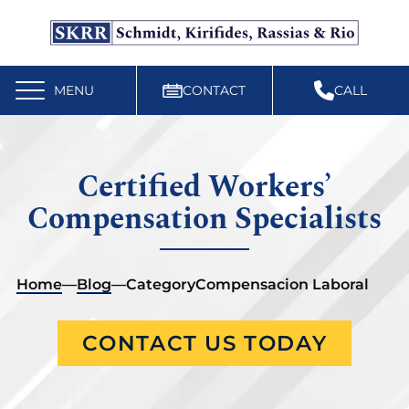
Free Workers’ Compensation Case Review
610-892-9300
MENU
CONTACT
CALL
Certified Workers’
Compensation Specialists
Home
—
Blog
—
Category
Compensacion Laboral
CONTACT US TODAY